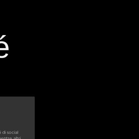
é
 di social
mentre altri