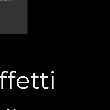
e
fetti