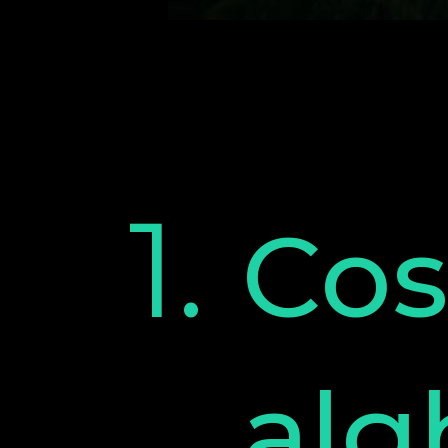
Cos'
alg