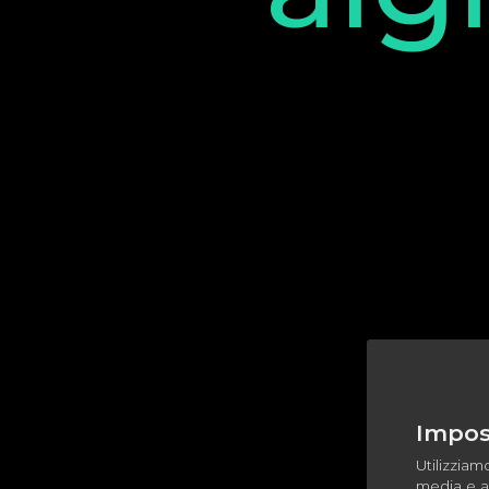
Impost
Utilizziam
media e ana